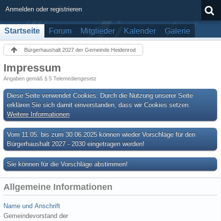
Anmelden oder registrieren
Startseite
Forum
Mitglieder
Kalender
Galerie
Bürgerhaushalt 2027 der Gemeinde Heidenrod
Impressum
Angaben gemäß § 5 Telemediengesetz
Diese Seite verwendet Cookies. Durch die Nutzung unserer Seite
erklären Sie sich damit einverstanden, dass wir Cookies setzen.
Weitere Informationen
Vom 11.05. bis zum 30.06.2025 können wieder Vorschläge für den
Bürgerhaushalt 2027 - 2030 eingetragen werden!
Sie können für die Vorschläge abstimmen!
Allgemeine Informationen
Name und Anschrift
Gemeindevorstand der