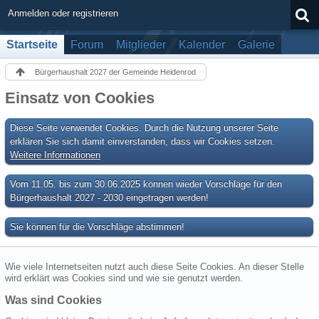
Anmelden oder registrieren
Startseite
Forum
Mitglieder
Kalender
Galerie
Bürgerhaushalt 2027 der Gemeinde Heidenrod
Einsatz von Cookies
Diese Seite verwendet Cookies. Durch die Nutzung unserer Seite
erklären Sie sich damit einverstanden, dass wir Cookies setzen.
Weitere Informationen
Vom 11.05. bis zum 30.06.2025 können wieder Vorschläge für den
Bürgerhaushalt 2027 - 2030 eingetragen werden!
Sie können für die Vorschläge abstimmen!
Wie viele Internetseiten nutzt auch diese Seite Cookies. An dieser Stelle
wird erklärt was Cookies sind und wie sie genutzt werden.
Was sind Cookies