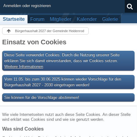
Anmelden oder registrieren
Startseite
Forum
Mitglieder
Kalender
Galerie
Bürgerhaushalt 2027 der Gemeinde Heidenrod
Einsatz von Cookies
Diese Seite verwendet Cookies. Durch die Nutzung unserer Seite
erklären Sie sich damit einverstanden, dass wir Cookies setzen.
Weitere Informationen
Vom 11.05. bis zum 30.06.2025 können wieder Vorschläge für den
Bürgerhaushalt 2027 - 2030 eingetragen werden!
Sie können für die Vorschläge abstimmen!
Wie viele Internetseiten nutzt auch diese Seite Cookies. An dieser Stelle
wird erklärt was Cookies sind und wie sie genutzt werden.
Was sind Cookies