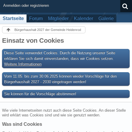
Anmelden oder registrieren
Startseite
Forum
Mitglieder
Kalender
Galerie
Bürgerhaushalt 2027 der Gemeinde Heidenrod
Einsatz von Cookies
Diese Seite verwendet Cookies. Durch die Nutzung unserer Seite
erklären Sie sich damit einverstanden, dass wir Cookies setzen.
Weitere Informationen
Vom 11.05. bis zum 30.06.2025 können wieder Vorschläge für den
Bürgerhaushalt 2027 - 2030 eingetragen werden!
Sie können für die Vorschläge abstimmen!
Wie viele Internetseiten nutzt auch diese Seite Cookies. An dieser Stelle
wird erklärt was Cookies sind und wie sie genutzt werden.
Was sind Cookies