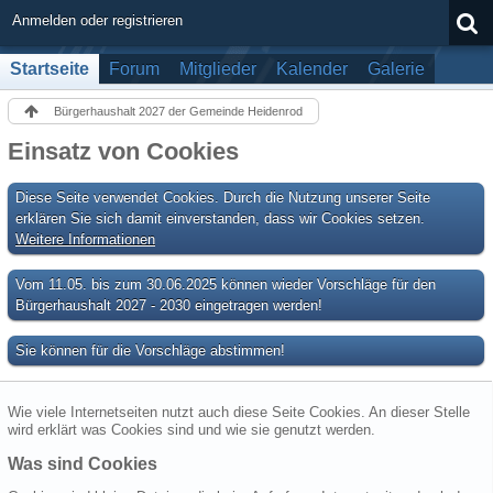
Anmelden oder registrieren
Startseite
Forum
Mitglieder
Kalender
Galerie
Bürgerhaushalt 2027 der Gemeinde Heidenrod
Einsatz von Cookies
Diese Seite verwendet Cookies. Durch die Nutzung unserer Seite
erklären Sie sich damit einverstanden, dass wir Cookies setzen.
Weitere Informationen
Vom 11.05. bis zum 30.06.2025 können wieder Vorschläge für den
Bürgerhaushalt 2027 - 2030 eingetragen werden!
Sie können für die Vorschläge abstimmen!
Wie viele Internetseiten nutzt auch diese Seite Cookies. An dieser Stelle
wird erklärt was Cookies sind und wie sie genutzt werden.
Was sind Cookies