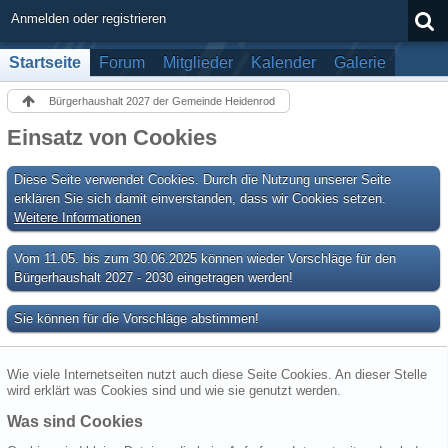
Anmelden oder registrieren
Startseite
Forum
Mitglieder
Kalender
Galerie
Bürgerhaushalt 2027 der Gemeinde Heidenrod
Einsatz von Cookies
Diese Seite verwendet Cookies. Durch die Nutzung unserer Seite
erklären Sie sich damit einverstanden, dass wir Cookies setzen.
Weitere Informationen
Vom 11.05. bis zum 30.06.2025 können wieder Vorschläge für den
Bürgerhaushalt 2027 - 2030 eingetragen werden!
Sie können für die Vorschläge abstimmen!
Wie viele Internetseiten nutzt auch diese Seite Cookies. An dieser Stelle
wird erklärt was Cookies sind und wie sie genutzt werden.
Was sind Cookies