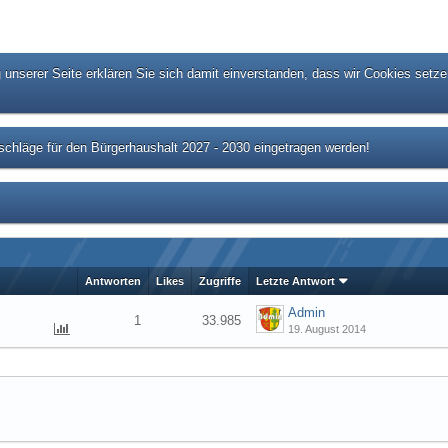
unserer Seite erklären Sie sich damit einverstanden, dass wir Cookies setze
chläge für den Bürgerhaushalt 2027 - 2030 eingetragen werden!
Antworten
Likes
Zugriffe
Letzte Antwort
Admin
1
33.985
19. August 2014