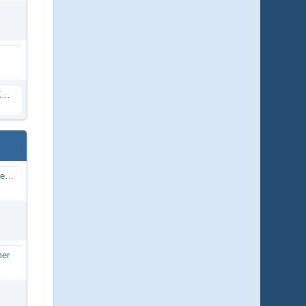
07. Baumbepflanzung Zufahrt OT Kemel
17. Ersatz-/Neubeschaffung für Spielgeräte auf dem Spielplatz am DGH
mer