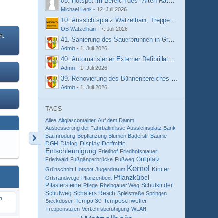
05. Hotspot im Bereich des "Alten Rathauses" Hilgenro
Michael Lenk
-
12. Juli 2026
10. Aussichtsplatz Watzelhain, Treppenstufen
OB Watzelhain
-
7. Juli 2026
n.
41. Sanierung des Sauerbrunnen in Grebenroth
Admin
-
1. Juli 2026
40. Automatisierter Externer Defibrillator (AED) an de
Admin
-
1. Juli 2026
39. Renovierung des Bühnenbereiches im DGH - Grebe
Admin
-
1. Juli 2026
TAGS
Allee
Altglascontainer
Auf dem Damm
Ausbesserung der Fahrbahnrisse
Aussichtsplatz
Bank
Baumrodung
Bepflanzung
Blumen
Bäderstr
Bäume
DGH
Dialog-Display
Dorfmitte
Entschleunigung
Friedhof
Friedhofsmauer
Grillplatz
Friedwald
Fußgängerbrücke
Fußweg
Kemel
Kinder
Grünschnitt
Hotspot
Jugendraum
Pflanzkübel
Ortsrandwege
Pflanzenbeet
Pflastersteine
Schulkinder
Pflege
Rheingauer Weg
Schulweg
Schäfers Resch
Spielstraße
Springen
Präsentation "Handling Bürgerhaushalt"
Tempo 30
Temposchweller
Steckdosen
Treppenstufen
Verkehrsberuhigung
WLAN