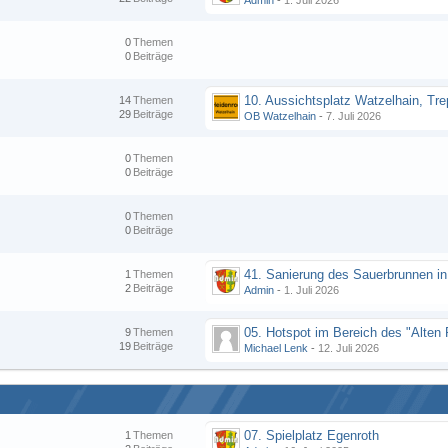
Admin
-
1. Juli 2026
0
Themen
0
Beiträge
14
Themen
29
Beiträge
OB Watzelhain
-
7. Juli 2026
0
Themen
0
Beiträge
0
Themen
0
Beiträge
1
Themen
2
Beiträge
Admin
-
1. Juli 2026
9
Themen
19
Beiträge
Michael Lenk
-
12. Juli 2026
07. Spielplatz Egenroth
1
Themen