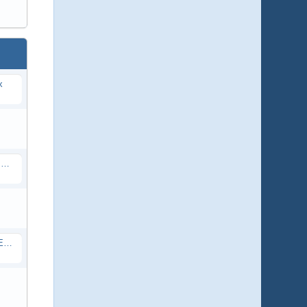
x
17. Überprüfung der Sanierung des Dorfgemeinschaftshauses in Egenroth
18. Ausbesserung Höhenstraße in Egenroth