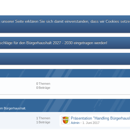
unserer Seite erklären Sie sich damit einverstanden, dass wir Cookies setze
chläge für den Bürgerhaushalt 2027 - 2030 eingetragen werden!
0
Themen
0
Beiträge
zum Bürgerhaushalt.
1
Themen
1
Beiträge
Admin
-
1. Juni 2017