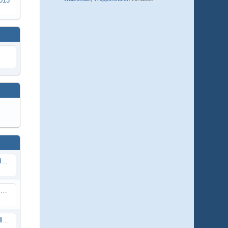
2013
29. Ballfangnetze Bolzplatz hinter der Römerhalle Kemel
30. Lücken in der Einzäunung Spielplatz Römerhalle schließen
40. Automatisierter Externer Defibrillator (AED) an der Eingangstür zum DGH - Grebenroth