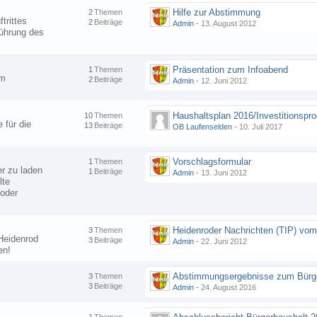
Hilfe zur Abstimmung
2
Themen
trittes
2
Beiträge
Admin
-
13. August 2012
führung des
Präsentation zum Infoabend
1
Themen
am
2
Beiträge
Admin
-
12. Juni 2012
.
10
Themen
 für die
13
Beiträge
OB Laufenselden
-
10. Juli 2017
Vorschlagsformular
1
Themen
er zu laden
1
Beiträge
Admin
-
13. Juni 2012
lte
 oder
3
Themen
Heidenrod
3
Beiträge
Admin
-
22. Juni 2012
en!
3
Themen
3
Beiträge
Admin
-
24. August 2016