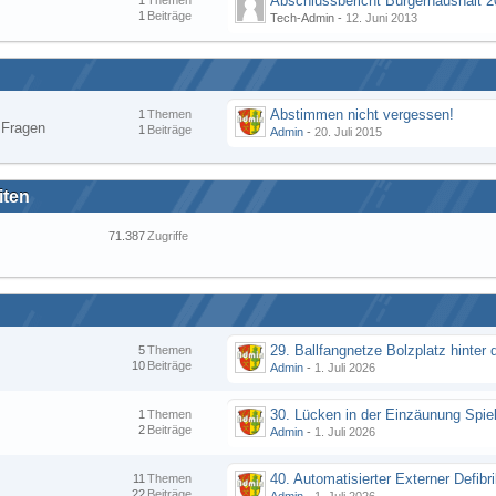
Abschlussbericht Bürgerhaushalt 
1
Themen
1
Beiträge
Tech-Admin -
12. Juni 2013
Abstimmen nicht vergessen!
1
Themen
n Fragen
1
Beiträge
Admin
-
20. Juli 2015
iten
71.387
Zugriffe
5
Themen
10
Beiträge
Admin
-
1. Juli 2026
1
Themen
2
Beiträge
Admin
-
1. Juli 2026
11
Themen
22
Beiträge