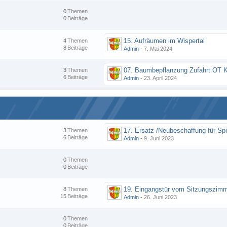
0
Themen
0
Beiträge
15. Aufräumen im Wispertal
4
Themen
8
Beiträge
Admin
-
7. Mai 2024
3
Themen
6
Beiträge
Admin
-
23. April 2024
3
Themen
6
Beiträge
Admin
-
9. Juni 2023
0
Themen
0
Beiträge
19. Eingangstür vom Sitzungszim
8
Themen
15
Beiträge
Admin
-
26. Juni 2023
0
Themen
0
Beiträge