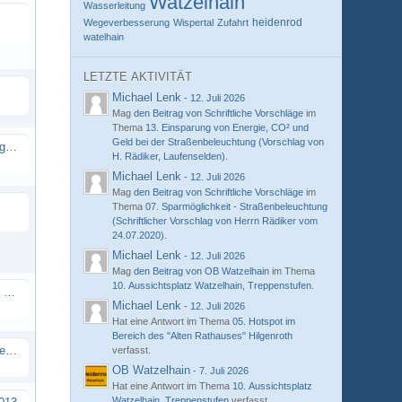
Watzelhain
Wasserleitung
heidenrod
Wegeverbesserung
Wispertal
Zufahrt
watelhain
LETZTE AKTIVITÄT
Michael Lenk
-
12. Juli 2026
Mag
den Beitrag von
Schriftliche Vorschläge
im
Thema
13. Einsparung von Energie, CO² und
Geld bei der Straßenbeleuchtung (Vorschlag von
Haushaltsplan 2016/Investitionsprogramm 2015 bis 2019
H. Rädiker, Laufenselden)
.
Michael Lenk
-
12. Juli 2026
Mag
den Beitrag von
Schriftliche Vorschläge
im
Thema
07. Sparmöglichkeit - Straßenbeleuchtung
(Schriftlicher Vorschlag von Herrn Rädiker vom
24.07.2020)
.
Michael Lenk
-
12. Juli 2026
Mag
den Beitrag von
OB Watzelhain
im Thema
10. Aussichtsplatz Watzelhain, Treppenstufen
.
Heidenroder Nachrichten (TIP) vom 07.06.2012
Michael Lenk
-
12. Juli 2026
Hat eine Antwort im Thema
05. Hotspot im
Bereich des "Alten Rathauses" Hilgenroth
Abstimmungsergebnisse zum Bürgerhaushalt 2015
verfasst.
OB Watzelhain
-
7. Juli 2026
Hat eine Antwort im Thema
10. Aussichtsplatz
Watzelhain, Treppenstufen
verfasst.