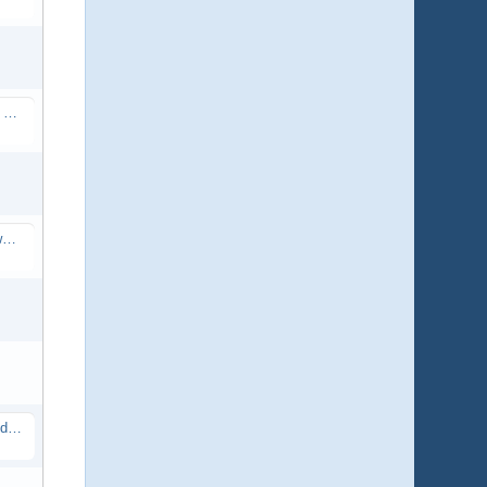
04. Internetzugang oder Hotspot im Alten Rathaus in Hilgenroth
05. Restliche Sanierung des Kirchweges
06. Errichtung einer PV Anlage auf dem Dach des Dorfgemeinschaftshauses