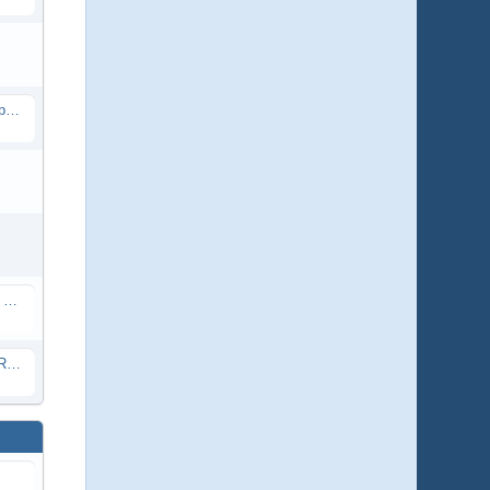
10. Aussichtsplatz Watzelhain, Treppenstufen
41. Sanierung des Sauerbrunnen in Grebenroth
05. Hotspot im Bereich des "Alten Rathauses" Hilgenroth