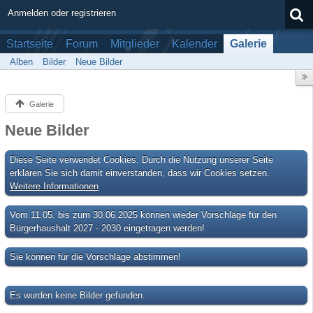
Anmelden oder registrieren
Startseite
Forum
Mitglieder
Kalender
Galerie
Alben
Bilder
Neue Bilder
Galerie
Neue Bilder
Diese Seite verwendet Cookies. Durch die Nutzung unserer Seite
erklären Sie sich damit einverstanden, dass wir Cookies setzen.
Weitere Informationen
Vom 11.05. bis zum 30.06.2025 können wieder Vorschläge für den
Bürgerhaushalt 2027 - 2030 eingetragen werden!
Sie können für die Vorschläge abstimmen!
Es wurden keine Bilder gefunden.