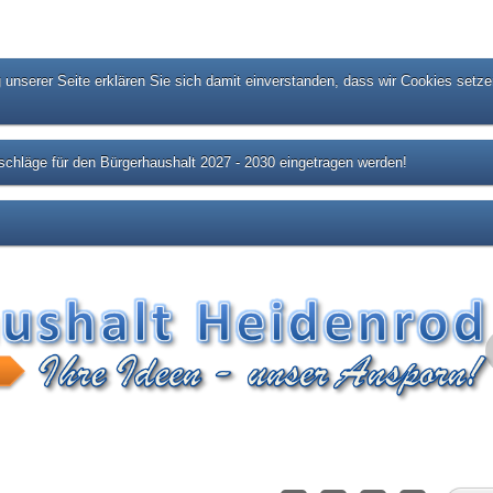
unserer Seite erklären Sie sich damit einverstanden, dass wir Cookies setze
chläge für den Bürgerhaushalt 2027 - 2030 eingetragen werden!