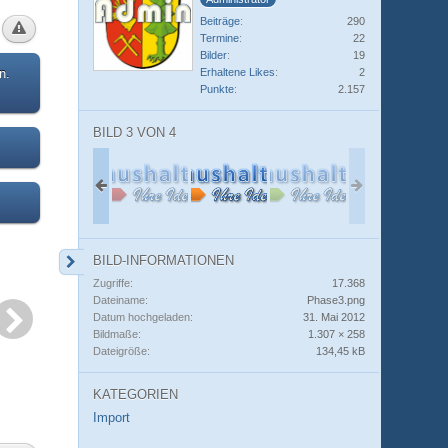
Beiträge
290
Termine
22
Bilder
19
Erhaltene Likes
2
n.
Punkte
2.157
BILD 3 VON 4
BILD-INFORMATIONEN
Zugriffe
17.368
Dateiname
Phase3.png
Datum hochgeladen
31. Mai 2012
Bildmaße
1.307 × 258
Dateigröße
134,45 kB
KATEGORIEN
Import