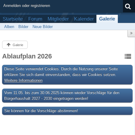
Anmelden oder registrieren
Startseite
Forum
Mitglieder
Kalender
Galerie
Alben
Bilder
Neue Bilder
Galerie
Ablaufplan 2026
Diese Seite verwendet Cookies. Durch die Nutzung unserer Seite
erklären Sie sich damit einverstanden, dass wir Cookies setzen.
Weitere Informationen
Vom 11.05. bis zum 30.06.2025 können wieder Vorschläge für den
Bürgerhaushalt 2027 - 2030 eingetragen werden!
Sie können für die Vorschläge abstimmen!