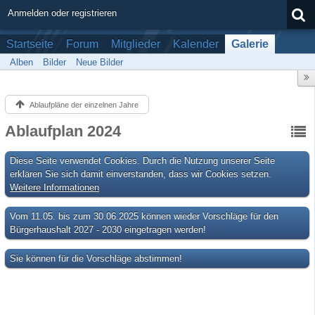
Anmelden oder registrieren
Startseite
Forum
Mitglieder
Kalender
Galerie
Alben
Bilder
Neue Bilder
Ablaufpläne der einzelnen Jahre
Ablaufplan 2024
Diese Seite verwendet Cookies. Durch die Nutzung unserer Seite
erklären Sie sich damit einverstanden, dass wir Cookies setzen.
Weitere Informationen
Vom 11.05. bis zum 30.06.2025 können wieder Vorschläge für den
Bürgerhaushalt 2027 - 2030 eingetragen werden!
Sie können für die Vorschläge abstimmen!