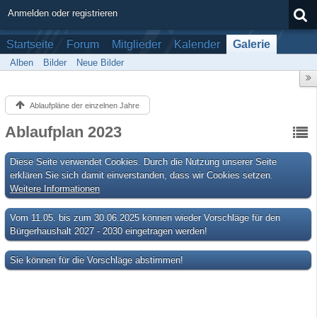
Anmelden oder registrieren
Startseite
Forum
Mitglieder
Kalender
Galerie
Alben
Bilder
Neue Bilder
Ablaufpläne der einzelnen Jahre
Ablaufplan 2023
Diese Seite verwendet Cookies. Durch die Nutzung unserer Seite
erklären Sie sich damit einverstanden, dass wir Cookies setzen.
Weitere Informationen
Vom 11.05. bis zum 30.06.2025 können wieder Vorschläge für den
Bürgerhaushalt 2027 - 2030 eingetragen werden!
Sie können für die Vorschläge abstimmen!