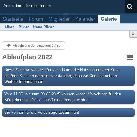
Anmelden oder registrieren
Startseite
Forum
Mitglieder
Kalender
Galerie
Alben
Bilder
Neue Bilder
Ablaufpläne der einzelnen Jahre
Ablaufplan 2022
Diese Seite verwendet Cookies. Durch die Nutzung unserer Seite
erklären Sie sich damit einverstanden, dass wir Cookies setzen.
Weitere Informationen
Vom 11.05. bis zum 30.06.2025 können wieder Vorschläge für den
Bürgerhaushalt 2027 - 2030 eingetragen werden!
Sie können für die Vorschläge abstimmen!