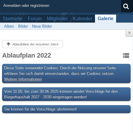
Anmelden oder registrieren
Startseite
Forum
Mitglieder
Kalender
Galerie
Alben
Bilder
Neue Bilder
Ablaufpläne der einzelnen Jahre
Ablaufplan 2022
Diese Seite verwendet Cookies. Durch die Nutzung unserer Seite
erklären Sie sich damit einverstanden, dass wir Cookies setzen.
Weitere Informationen
Vom 11.05. bis zum 30.06.2025 können wieder Vorschläge für den
Bürgerhaushalt 2027 - 2030 eingetragen werden!
Sie können für die Vorschläge abstimmen!