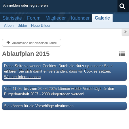
Anmelden oder registrieren
Startseite
Forum
Mitglieder
Kalender
Galerie
Alben
Bilder
Neue Bilder
Ablaufpläne der einzelnen Jahre
Ablaufplan 2015
Diese Seite verwendet Cookies. Durch die Nutzung unserer Seite
erklären Sie sich damit einverstanden, dass wir Cookies setzen.
Weitere Informationen
Vom 11.05. bis zum 30.06.2025 können wieder Vorschläge für den
Bürgerhaushalt 2027 - 2030 eingetragen werden!
Sie können für die Vorschläge abstimmen!