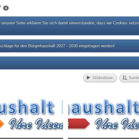
“
4
unserer Seite erklären Sie sich damit einverstanden, dass wir Cookies setze
chläge für den Bürgerhaushalt 2027 - 2030 eingetragen werden!
Slideshow
Sorti