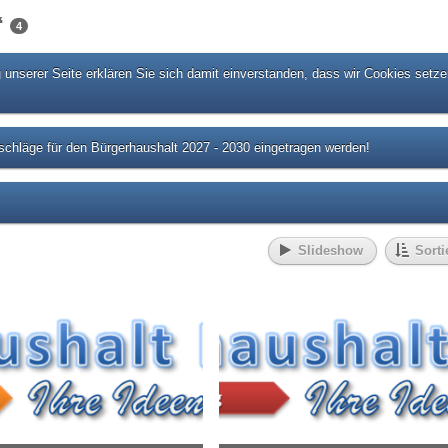
“
4
unserer Seite erklären Sie sich damit einverstanden, dass wir Cookies setze
chläge für den Bürgerhaushalt 2027 - 2030 eingetragen werden!
Slideshow
Sorti