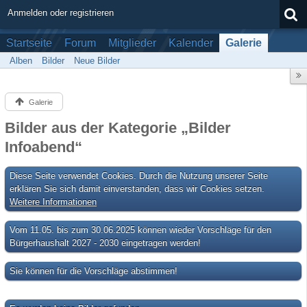
Anmelden oder registrieren
Startseite
Forum
Mitglieder
Kalender
Galerie
Alben
Bilder
Neue Bilder
Galerie
Bilder aus der Kategorie „Bilder
Infoabend“
Diese Seite verwendet Cookies. Durch die Nutzung unserer Seite
erklären Sie sich damit einverstanden, dass wir Cookies setzen.
Weitere Informationen
Vom 11.05. bis zum 30.06.2025 können wieder Vorschläge für den
Bürgerhaushalt 2027 - 2030 eingetragen werden!
Sie können für die Vorschläge abstimmen!