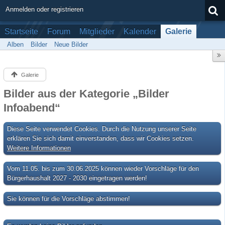
Anmelden oder registrieren
Startseite
Forum
Mitglieder
Kalender
Galerie
Alben
Bilder
Neue Bilder
Galerie
Bilder aus der Kategorie „Bilder
Infoabend“
Diese Seite verwendet Cookies. Durch die Nutzung unserer Seite
erklären Sie sich damit einverstanden, dass wir Cookies setzen.
Weitere Informationen
Vom 11.05. bis zum 30.06.2025 können wieder Vorschläge für den
Bürgerhaushalt 2027 - 2030 eingetragen werden!
Sie können für die Vorschläge abstimmen!