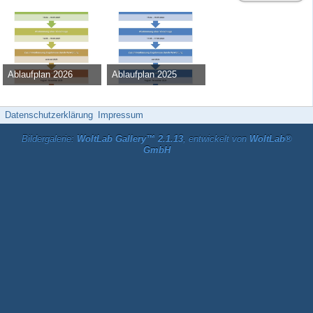
Ablaufplan 2026
Ablaufplan 2025
Admin
-
13. Februar 2025
Admin
-
13. März 2024
9.843
0
0
46.108
0
0
Datenschutzerklärung
Impressum
Bildergalerie:
WoltLab Gallery™ 2.1.13
, entwickelt von
WoltLab®
GmbH