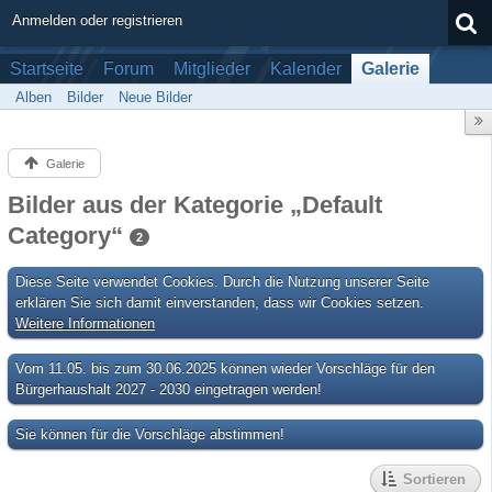
Anmelden oder registrieren
Startseite
Forum
Mitglieder
Kalender
Galerie
Alben
Bilder
Neue Bilder
Galerie
Bilder aus der Kategorie „Default
Category“
2
Diese Seite verwendet Cookies. Durch die Nutzung unserer Seite
erklären Sie sich damit einverstanden, dass wir Cookies setzen.
Weitere Informationen
Vom 11.05. bis zum 30.06.2025 können wieder Vorschläge für den
Bürgerhaushalt 2027 - 2030 eingetragen werden!
Sie können für die Vorschläge abstimmen!
Sortieren