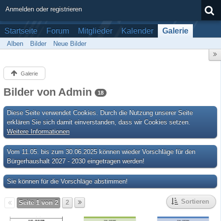
Anmelden oder registrieren
Startseite
Forum
Mitglieder
Kalender
Galerie
Alben
Bilder
Neue Bilder
Galerie
Bilder von Admin
18
Diese Seite verwendet Cookies. Durch die Nutzung unserer Seite
erklären Sie sich damit einverstanden, dass wir Cookies setzen.
Weitere Informationen
Vom 11.05. bis zum 30.06.2025 können wieder Vorschläge für den
Bürgerhaushalt 2027 - 2030 eingetragen werden!
Sie können für die Vorschläge abstimmen!
Sortieren
Seite 1 von 2
2