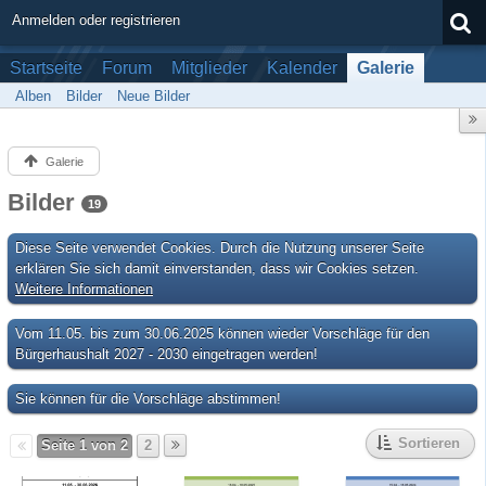
Anmelden oder registrieren
Startseite
Forum
Mitglieder
Kalender
Galerie
Alben
Bilder
Neue Bilder
Galerie
Bilder
19
Diese Seite verwendet Cookies. Durch die Nutzung unserer Seite
erklären Sie sich damit einverstanden, dass wir Cookies setzen.
Weitere Informationen
Vom 11.05. bis zum 30.06.2025 können wieder Vorschläge für den
Bürgerhaushalt 2027 - 2030 eingetragen werden!
Sie können für die Vorschläge abstimmen!
Sortieren
Seite 1 von 2
2