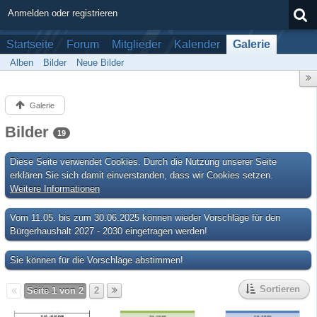
Anmelden oder registrieren
Startseite
Forum
Mitglieder
Kalender
Galerie
Alben
Bilder
Neue Bilder
Galerie
Bilder
19
Diese Seite verwendet Cookies. Durch die Nutzung unserer Seite
erklären Sie sich damit einverstanden, dass wir Cookies setzen.
Weitere Informationen
Vom 11.05. bis zum 30.06.2025 können wieder Vorschläge für den
Bürgerhaushalt 2027 - 2030 eingetragen werden!
Sie können für die Vorschläge abstimmen!
Sortieren
Seite 1 von 2
2