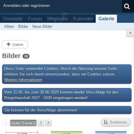
Anmelden oder registrieren
Startseite
Forum
Mitglieder
Kalender
Galerie
Alben
Bilder
Neue Bilder
Galerie
Bilder
19
Diese Seite verwendet Cookies. Durch die Nutzung unserer Seite
erklären Sie sich damit einverstanden, dass wir Cookies setzen.
Weitere Informationen
Vom 11.05. bis zum 30.06.2025 können wieder Vorschläge für den
Bürgerhaushalt 2027 - 2030 eingetragen werden!
Sie können für die Vorschläge abstimmen!
Sortieren
Seite 1 von 2
2