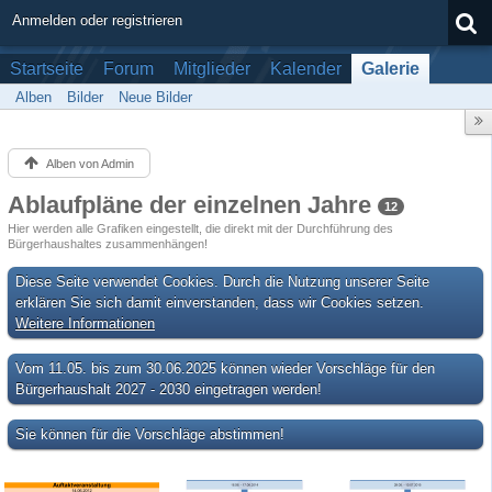
Anmelden oder registrieren
Startseite
Forum
Mitglieder
Kalender
Galerie
Alben
Bilder
Neue Bilder
Alben von Admin
Ablaufpläne der einzelnen Jahre
12
Hier werden alle Grafiken eingestellt, die direkt mit der Durchführung des
Bürgerhaushaltes zusammenhängen!
Diese Seite verwendet Cookies. Durch die Nutzung unserer Seite
erklären Sie sich damit einverstanden, dass wir Cookies setzen.
Weitere Informationen
Vom 11.05. bis zum 30.06.2025 können wieder Vorschläge für den
Bürgerhaushalt 2027 - 2030 eingetragen werden!
Sie können für die Vorschläge abstimmen!