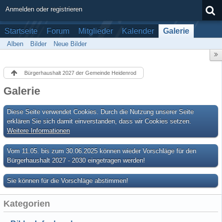
Anmelden oder registrieren
Startseite
Forum
Mitglieder
Kalender
Galerie
Alben
Bilder
Neue Bilder
Bürgerhaushalt 2027 der Gemeinde Heidenrod
Galerie
Diese Seite verwendet Cookies. Durch die Nutzung unserer Seite
erklären Sie sich damit einverstanden, dass wir Cookies setzen.
Weitere Informationen
Vom 11.05. bis zum 30.06.2025 können wieder Vorschläge für den
Bürgerhaushalt 2027 - 2030 eingetragen werden!
Sie können für die Vorschläge abstimmen!
Kategorien