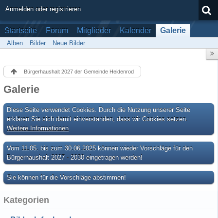
Anmelden oder registrieren
Startseite
Forum
Mitglieder
Kalender
Galerie
Alben
Bilder
Neue Bilder
Bürgerhaushalt 2027 der Gemeinde Heidenrod
Galerie
Diese Seite verwendet Cookies. Durch die Nutzung unserer Seite
erklären Sie sich damit einverstanden, dass wir Cookies setzen.
Weitere Informationen
Vom 11.05. bis zum 30.06.2025 können wieder Vorschläge für den
Bürgerhaushalt 2027 - 2030 eingetragen werden!
Sie können für die Vorschläge abstimmen!
Kategorien