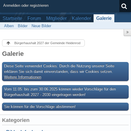
Anmelden oder registrieren
Startseite
Forum
Mitglieder
Kalender
Galerie
Alben
Bilder
Neue Bilder
Bürgerhaushalt 2027 der Gemeinde Heidenrod
Galerie
Diese Seite verwendet Cookies. Durch die Nutzung unserer Seite
erklären Sie sich damit einverstanden, dass wir Cookies setzen.
Weitere Informationen
Vom 11.05. bis zum 30.06.2025 können wieder Vorschläge für den
Bürgerhaushalt 2027 - 2030 eingetragen werden!
Sie können für die Vorschläge abstimmen!
Kategorien