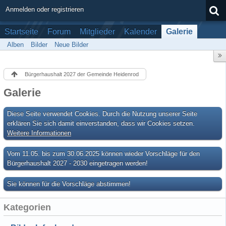
Anmelden oder registrieren
Startseite
Forum
Mitglieder
Kalender
Galerie
Alben
Bilder
Neue Bilder
Bürgerhaushalt 2027 der Gemeinde Heidenrod
Galerie
Diese Seite verwendet Cookies. Durch die Nutzung unserer Seite
erklären Sie sich damit einverstanden, dass wir Cookies setzen.
Weitere Informationen
Vom 11.05. bis zum 30.06.2025 können wieder Vorschläge für den
Bürgerhaushalt 2027 - 2030 eingetragen werden!
Sie können für die Vorschläge abstimmen!
Kategorien