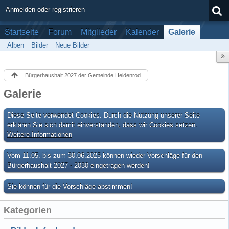
Anmelden oder registrieren
Startseite
Forum
Mitglieder
Kalender
Galerie
Alben
Bilder
Neue Bilder
Bürgerhaushalt 2027 der Gemeinde Heidenrod
Galerie
Diese Seite verwendet Cookies. Durch die Nutzung unserer Seite
erklären Sie sich damit einverstanden, dass wir Cookies setzen.
Weitere Informationen
Vom 11.05. bis zum 30.06.2025 können wieder Vorschläge für den
Bürgerhaushalt 2027 - 2030 eingetragen werden!
Sie können für die Vorschläge abstimmen!
Kategorien