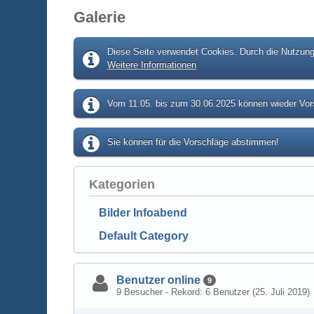
Galerie
Diese Seite verwendet Cookies. Durch die Nutzung 
Weitere Informationen
Vom 11.05. bis zum 30.06.2025 können wieder Vors
Sie können für die Vorschläge abstimmen!
Kategorien
Bilder Infoabend
Default Category
Benutzer online
9
9 Besucher - Rekord: 6 Benutzer (
25. Juli 2019
)