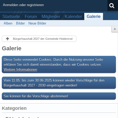
Anmelden oder registrieren
Startseite
Forum
Mitglieder
Kalender
Galerie
Alben
Bilder
Neue Bilder
Bürgerhaushalt 2027 der Gemeinde Heidenrod
Galerie
Diese Seite verwendet Cookies. Durch die Nutzung unserer Seite
erklären Sie sich damit einverstanden, dass wir Cookies setzen.
Weitere Informationen
Vom 11.05. bis zum 30.06.2025 können wieder Vorschläge für den
Bürgerhaushalt 2027 - 2030 eingetragen werden!
Sie können für die Vorschläge abstimmen!
Kategorien