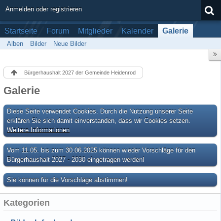
Anmelden oder registrieren
Startseite
Forum
Mitglieder
Kalender
Galerie
Alben
Bilder
Neue Bilder
Bürgerhaushalt 2027 der Gemeinde Heidenrod
Galerie
Diese Seite verwendet Cookies. Durch die Nutzung unserer Seite
erklären Sie sich damit einverstanden, dass wir Cookies setzen.
Weitere Informationen
Vom 11.05. bis zum 30.06.2025 können wieder Vorschläge für den
Bürgerhaushalt 2027 - 2030 eingetragen werden!
Sie können für die Vorschläge abstimmen!
Kategorien