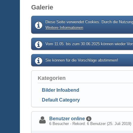
Galerie
Diese Seite verwendet Cookies. Durch die Nutzung 
Weitere Informationen
Vom 11.05. bis zum 30.06.2025 können wieder Vors
Sie können für die Vorschläge abstimmen!
Kategorien
Bilder Infoabend
Default Category
Benutzer online
6
6 Besucher - Rekord: 6 Benutzer (
25. Juli 2019
)