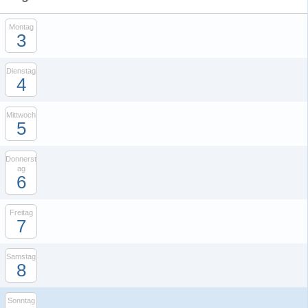
Montag
3
Dienstag
4
Mittwoch
5
Donnerst
ag
6
Freitag
7
Samstag
8
Sonntag