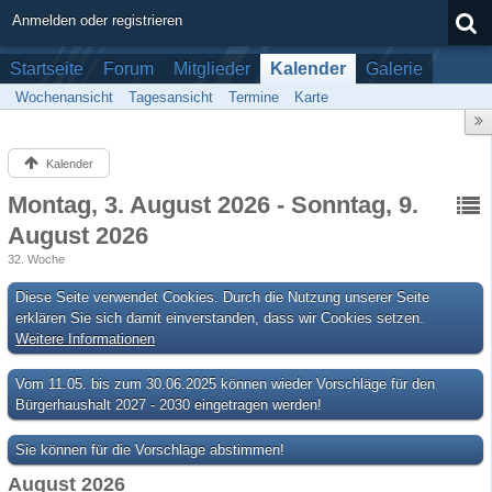
Anmelden oder registrieren
Startseite
Forum
Mitglieder
Kalender
Galerie
Wochenansicht
Tagesansicht
Termine
Karte
Kalender
Montag, 3. August 2026 - Sonntag, 9.
August 2026
32. Woche
Diese Seite verwendet Cookies. Durch die Nutzung unserer Seite
erklären Sie sich damit einverstanden, dass wir Cookies setzen.
Weitere Informationen
Vom 11.05. bis zum 30.06.2025 können wieder Vorschläge für den
Bürgerhaushalt 2027 - 2030 eingetragen werden!
Sie können für die Vorschläge abstimmen!
August 2026