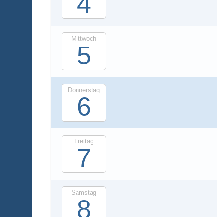
4
Mittwoch
5
Donnerstag
6
Freitag
7
Samstag
8