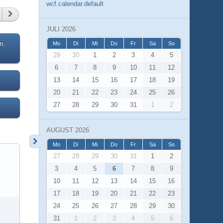
wcf.calendar.default
JULI 2026
n.
Mo
Di
Mi
Do
Fr
Sa
So
29
30
1
2
3
4
5
6
7
8
9
10
11
12
13
14
15
16
17
18
19
20
21
22
23
24
25
26
27
28
29
30
31
1
2
AUGUST 2026
Mo
Di
Mi
Do
Fr
Sa
So
27
28
29
30
31
1
2
3
4
5
6
7
8
9
10
11
12
13
14
15
16
17
18
19
20
21
22
23
24
25
26
27
28
29
30
31
1
2
3
4
5
6