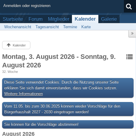
Anmelden oder registrieren
Startseite
Forum
Mitglieder
Kalender
Galerie
Wochenansicht
Tagesansicht
Termine
Karte
Kalender
Montag, 3. August 2026 - Sonntag, 9.
August 2026
32. Woche
Diese Seite verwendet Cookies. Durch die Nutzung unserer Seite
erklären Sie sich damit einverstanden, dass wir Cookies setzen.
Weitere Informationen
Vom 11.05. bis zum 30.06.2025 können wieder Vorschläge für den
Bürgerhaushalt 2027 - 2030 eingetragen werden!
Sie können für die Vorschläge abstimmen!
August 2026