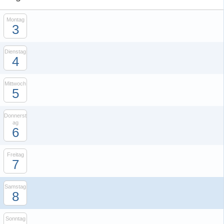
Montag
3
Dienstag
4
Mittwoch
5
Donnerst
ag
6
Freitag
7
Samstag
8
Sonntag