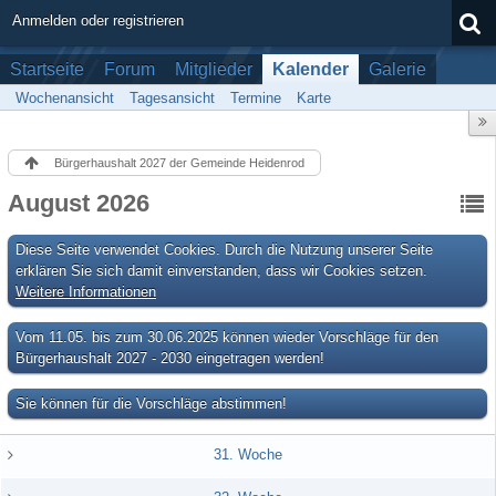
Anmelden oder registrieren
Startseite
Forum
Mitglieder
Kalender
Galerie
Wochenansicht
Tagesansicht
Termine
Karte
Bürgerhaushalt 2027 der Gemeinde Heidenrod
August 2026
Diese Seite verwendet Cookies. Durch die Nutzung unserer Seite
erklären Sie sich damit einverstanden, dass wir Cookies setzen.
Weitere Informationen
Vom 11.05. bis zum 30.06.2025 können wieder Vorschläge für den
Bürgerhaushalt 2027 - 2030 eingetragen werden!
Sie können für die Vorschläge abstimmen!
31. Woche