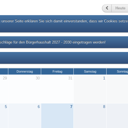
Heute
unserer Seite erklären Sie sich damit einverstanden, dass wir Cookies setze
chläge für den Bürgerhaushalt 2027 - 2030 eingetragen werden!
Donnerstag
Freitag
Samstag
Sonnta
29
30
31
1
5
6
7
8