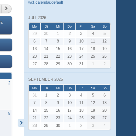
wcf.calendar.default
JULI 2026
n.
Mo
Di
Mi
Do
Fr
Sa
So
29
30
1
2
3
4
5
6
7
8
9
10
11
12
13
14
15
16
17
18
19
20
21
22
23
24
25
26
27
28
29
30
31
1
2
g
SEPTEMBER 2026
2
Mo
Di
Mi
Do
Fr
Sa
So
31
1
2
3
4
5
6
7
8
9
10
11
12
13
14
15
16
17
18
19
20
9
21
22
23
24
25
26
27
28
29
30
1
2
3
4