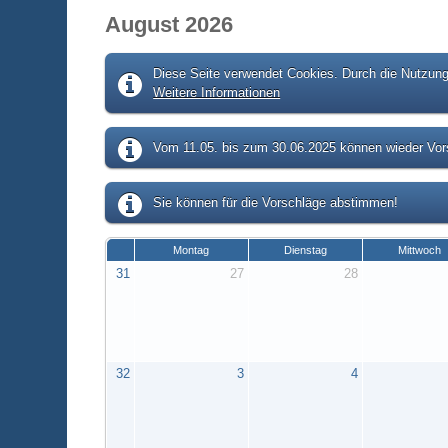
August 2026
Diese Seite verwendet Cookies. Durch die Nutzung 
Weitere Informationen
Vom 11.05. bis zum 30.06.2025 können wieder Vors
Sie können für die Vorschläge abstimmen!
Montag
Dienstag
Mittwoch
31
27
28
32
3
4