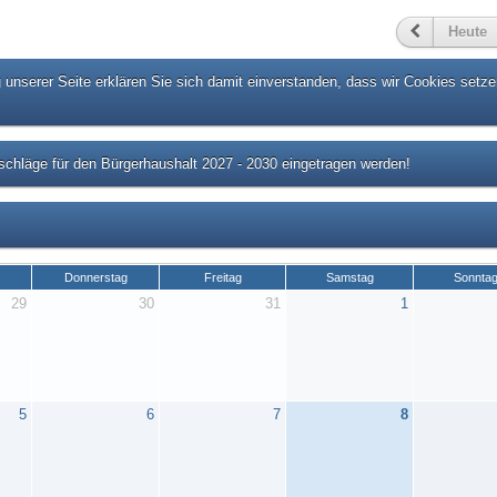
Heute
unserer Seite erklären Sie sich damit einverstanden, dass wir Cookies setze
chläge für den Bürgerhaushalt 2027 - 2030 eingetragen werden!
Donnerstag
Freitag
Samstag
Sonnta
29
30
31
1
5
6
7
8