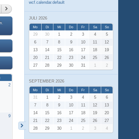
wcf.calendar.default
JULI 2026
n.
Mo
Di
Mi
Do
Fr
Sa
So
29
30
1
2
3
4
5
6
7
8
9
10
11
12
13
14
15
16
17
18
19
20
21
22
23
24
25
26
27
28
29
30
31
1
2
g
SEPTEMBER 2026
2
Mo
Di
Mi
Do
Fr
Sa
So
31
1
2
3
4
5
6
7
8
9
10
11
12
13
14
15
16
17
18
19
20
9
21
22
23
24
25
26
27
28
29
30
1
2
3
4