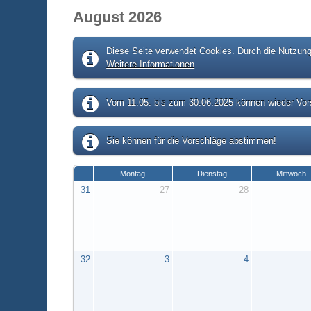
August 2026
Diese Seite verwendet Cookies. Durch die Nutzung 
Weitere Informationen
Vom 11.05. bis zum 30.06.2025 können wieder Vors
Sie können für die Vorschläge abstimmen!
Montag
Dienstag
Mittwoch
31
27
28
32
3
4