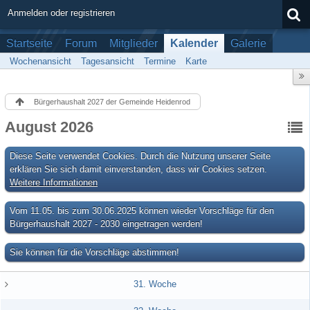
Anmelden oder registrieren
Startseite
Forum
Mitglieder
Kalender
Galerie
Wochenansicht
Tagesansicht
Termine
Karte
Bürgerhaushalt 2027 der Gemeinde Heidenrod
August 2026
Diese Seite verwendet Cookies. Durch die Nutzung unserer Seite
erklären Sie sich damit einverstanden, dass wir Cookies setzen.
Weitere Informationen
Vom 11.05. bis zum 30.06.2025 können wieder Vorschläge für den
Bürgerhaushalt 2027 - 2030 eingetragen werden!
Sie können für die Vorschläge abstimmen!
31. Woche