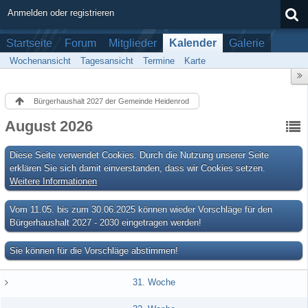
Anmelden oder registrieren
Startseite
Forum
Mitglieder
Kalender
Galerie
Wochenansicht
Tagesansicht
Termine
Karte
Bürgerhaushalt 2027 der Gemeinde Heidenrod
August 2026
Diese Seite verwendet Cookies. Durch die Nutzung unserer Seite
erklären Sie sich damit einverstanden, dass wir Cookies setzen.
Weitere Informationen
Vom 11.05. bis zum 30.06.2025 können wieder Vorschläge für den
Bürgerhaushalt 2027 - 2030 eingetragen werden!
Sie können für die Vorschläge abstimmen!
31. Woche