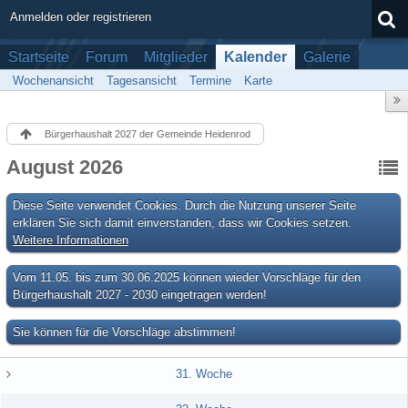
Anmelden oder registrieren
Startseite
Forum
Mitglieder
Kalender
Galerie
Wochenansicht
Tagesansicht
Termine
Karte
Bürgerhaushalt 2027 der Gemeinde Heidenrod
August 2026
Diese Seite verwendet Cookies. Durch die Nutzung unserer Seite
erklären Sie sich damit einverstanden, dass wir Cookies setzen.
Weitere Informationen
Vom 11.05. bis zum 30.06.2025 können wieder Vorschläge für den
Bürgerhaushalt 2027 - 2030 eingetragen werden!
Sie können für die Vorschläge abstimmen!
31. Woche