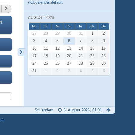
wcf.calendar.default
AUGUST 2026
n.
Mo
Di
Mi
Do
Fr
Sa
So
27
28
29
30
31
1
2
3
4
5
6
7
8
9
10
11
12
13
14
15
16
17
18
19
20
21
22
23
24
25
26
27
28
29
30
31
1
2
3
4
5
6
Stil ändern
6. August 2026, 01:01
bH