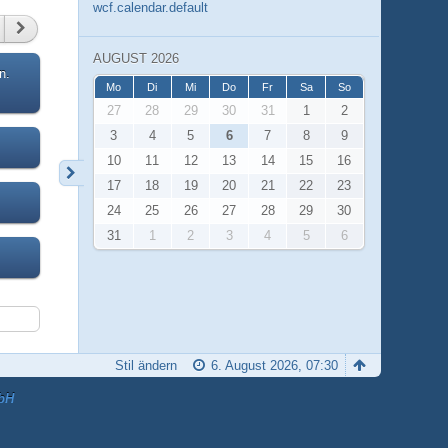
wcf.calendar.default
AUGUST 2026
n.
Mo
Di
Mi
Do
Fr
Sa
So
27
28
29
30
31
1
2
3
4
5
6
7
8
9
10
11
12
13
14
15
16
17
18
19
20
21
22
23
24
25
26
27
28
29
30
31
1
2
3
4
5
6
Stil ändern
6. August 2026, 07:30
bH