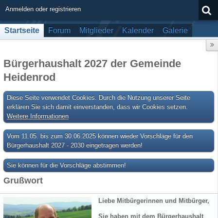
Anmelden oder registrieren
Startseite
Forum
Mitglieder
Kalender
Galerie
Bürgerhaushalt 2027 der Gemeinde
Heidenrod
Diese Seite verwendet Cookies. Durch die Nutzung unserer Seite
erklären Sie sich damit einverstanden, dass wir Cookies setzen.
Weitere Informationen
Vom 11.05. bis zum 30.06.2025 können wieder Vorschläge für den
Bürgerhaushalt 2027 - 2030 eingetragen werden!
Sie können für die Vorschläge abstimmen!
Grußwort
Liebe Mitbürgerinnen und Mitbürger,
Sie haben mit dem Bürgerhaushalt