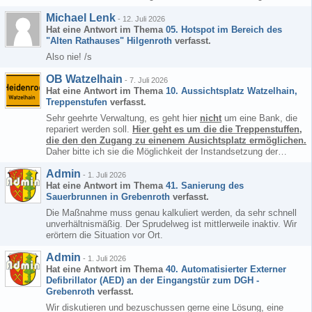
Michael Lenk
-
12. Juli 2026
Hat eine Antwort im Thema
05. Hotspot im Bereich des
"Alten Rathauses" Hilgenroth
verfasst.
Also nie! /s
OB Watzelhain
-
7. Juli 2026
Hat eine Antwort im Thema
10. Aussichtsplatz Watzelhain,
Treppenstufen
verfasst.
Sehr geehrte Verwaltung, es geht hier
nicht
um eine Bank, die
repariert werden soll.
Hier geht es um die die Treppenstuffen,
die den den Zugang zu einenem Ausichtsplatz ermöglichen.
Daher bitte ich sie die Möglichkeit der Instandsetzung der…
Admin
-
1. Juli 2026
Hat eine Antwort im Thema
41. Sanierung des
Sauerbrunnen in Grebenroth
verfasst.
Die Maßnahme muss genau kalkuliert werden, da sehr schnell
unverhältnismäßig. Der Sprudelweg ist mittlerweile inaktiv. Wir
erörtern die Situation vor Ort.
Admin
-
1. Juli 2026
Hat eine Antwort im Thema
40. Automatisierter Externer
Defibrillator (AED) an der Eingangstür zum DGH -
Grebenroth
verfasst.
Wir diskutieren und bezuschussen gerne eine Lösung, eine