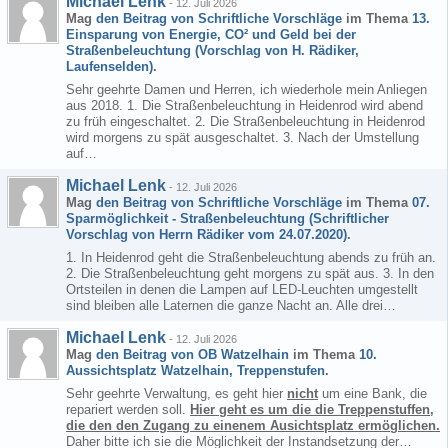
Michael Lenk
-
12. Juli 2026
Mag
den Beitrag von
Schriftliche Vorschläge
im Thema
13.
Einsparung von Energie, CO² und Geld bei der
Straßenbeleuchtung (Vorschlag von H. Rädiker,
Laufenselden)
.
Sehr geehrte Damen und Herren, ich wiederhole mein Anliegen
aus 2018. 1. Die Straßenbeleuchtung in Heidenrod wird abend
zu früh eingeschaltet. 2. Die Straßenbeleuchtung in Heidenrod
wird morgens zu spät ausgeschaltet. 3. Nach der Umstellung
auf…
Michael Lenk
-
12. Juli 2026
Mag
den Beitrag von
Schriftliche Vorschläge
im Thema
07.
Sparmöglichkeit - Straßenbeleuchtung (Schriftlicher
Vorschlag von Herrn Rädiker vom 24.07.2020)
.
1. In Heidenrod geht die Straßenbeleuchtung abends zu früh an.
2. Die Straßenbeleuchtung geht morgens zu spät aus. 3. In den
Ortsteilen in denen die Lampen auf LED-Leuchten umgestellt
sind bleiben alle Laternen die ganze Nacht an. Alle drei…
Michael Lenk
-
12. Juli 2026
Mag
den Beitrag von
OB Watzelhain
im Thema
10.
Aussichtsplatz Watzelhain, Treppenstufen
.
Sehr geehrte Verwaltung, es geht hier
nicht
um eine Bank, die
repariert werden soll.
Hier geht es um die die Treppenstuffen,
die den den Zugang zu einenem Ausichtsplatz ermöglichen.
Daher bitte ich sie die Möglichkeit der Instandsetzung der…