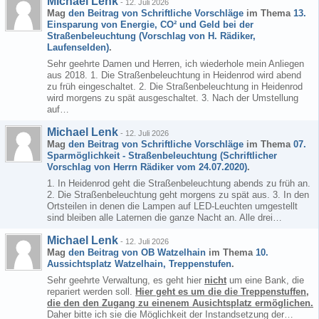
Michael Lenk
-
12. Juli 2026
Mag
den Beitrag von
Schriftliche Vorschläge
im Thema
13.
Einsparung von Energie, CO² und Geld bei der
Straßenbeleuchtung (Vorschlag von H. Rädiker,
Laufenselden)
.
Sehr geehrte Damen und Herren, ich wiederhole mein Anliegen
aus 2018. 1. Die Straßenbeleuchtung in Heidenrod wird abend
zu früh eingeschaltet. 2. Die Straßenbeleuchtung in Heidenrod
wird morgens zu spät ausgeschaltet. 3. Nach der Umstellung
auf…
Michael Lenk
-
12. Juli 2026
Mag
den Beitrag von
Schriftliche Vorschläge
im Thema
07.
Sparmöglichkeit - Straßenbeleuchtung (Schriftlicher
Vorschlag von Herrn Rädiker vom 24.07.2020)
.
1. In Heidenrod geht die Straßenbeleuchtung abends zu früh an.
2. Die Straßenbeleuchtung geht morgens zu spät aus. 3. In den
Ortsteilen in denen die Lampen auf LED-Leuchten umgestellt
sind bleiben alle Laternen die ganze Nacht an. Alle drei…
Michael Lenk
-
12. Juli 2026
Mag
den Beitrag von
OB Watzelhain
im Thema
10.
Aussichtsplatz Watzelhain, Treppenstufen
.
Sehr geehrte Verwaltung, es geht hier
nicht
um eine Bank, die
repariert werden soll.
Hier geht es um die die Treppenstuffen,
die den den Zugang zu einenem Ausichtsplatz ermöglichen.
Daher bitte ich sie die Möglichkeit der Instandsetzung der…