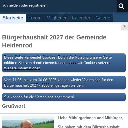
Anmelden oder registrieren
Startseite
Forum
Mitglieder
Kalender
Galerie
Bürgerhaushalt 2027 der Gemeinde
Heidenrod
Diese Seite verwendet Cookies. Durch die Nutzung unserer Seite
erklären Sie sich damit einverstanden, dass wir Cookies setzen.
Weitere Informationen
Vom 11.05. bis zum 30.06.2025 können wieder Vorschläge für den
Bürgerhaushalt 2027 - 2030 eingetragen werden!
Sie können für die Vorschläge abstimmen!
Grußwort
Liebe Mitbürgerinnen und Mitbürger,
Sie haben mit dem Bürgerhaushalt