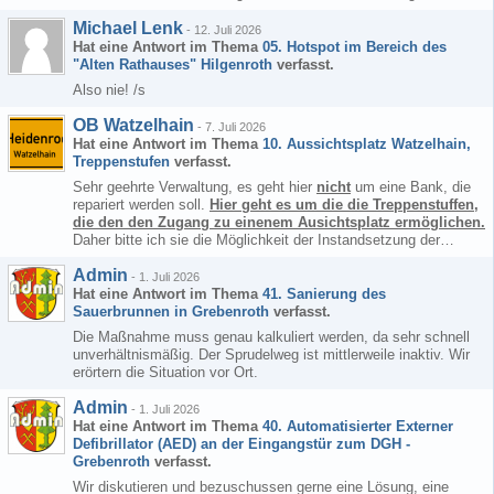
Michael Lenk
-
12. Juli 2026
Hat eine Antwort im Thema
05. Hotspot im Bereich des
"Alten Rathauses" Hilgenroth
verfasst.
Also nie! /s
OB Watzelhain
-
7. Juli 2026
Hat eine Antwort im Thema
10. Aussichtsplatz Watzelhain,
Treppenstufen
verfasst.
Sehr geehrte Verwaltung, es geht hier
nicht
um eine Bank, die
repariert werden soll.
Hier geht es um die die Treppenstuffen,
die den den Zugang zu einenem Ausichtsplatz ermöglichen.
Daher bitte ich sie die Möglichkeit der Instandsetzung der…
Admin
-
1. Juli 2026
Hat eine Antwort im Thema
41. Sanierung des
Sauerbrunnen in Grebenroth
verfasst.
Die Maßnahme muss genau kalkuliert werden, da sehr schnell
unverhältnismäßig. Der Sprudelweg ist mittlerweile inaktiv. Wir
erörtern die Situation vor Ort.
Admin
-
1. Juli 2026
Hat eine Antwort im Thema
40. Automatisierter Externer
Defibrillator (AED) an der Eingangstür zum DGH -
Grebenroth
verfasst.
Wir diskutieren und bezuschussen gerne eine Lösung, eine