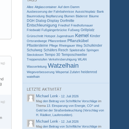
TAGS
Allee
Altglascontainer
Auf dem Damm
Ausbesserung der Fahrbahnrisse
Aussichtsplatz
Bank
Baumrodung
Bepflanzung
Blumen
Bäderstr
Bäume
DGH
Dialog-Display
Dorfmitte
Entschleunigung
Friedhof
Friedhofsmauer
Grillplatz
Friedwald
Fußgängerbrücke
Fußweg
Kemel
Kinder
Grünschnitt
Hotspot
Jugendraum
Pflanzkübel
Ortsrandwege
Pflanzenbeet
Pflastersteine
Schulkinder
Pflege
Rheingauer Weg
Schulweg
Schäfers Resch
Spielstraße
Springen
Tempo 30
Temposchweller
Steckdosen
Treppenstufen
Verkehrsberuhigung
WLAN
rag)
Watzelhain
Wasserleitung
heidenrod
Wegeverbesserung
Wispertal
Zufahrt
watelhain
end
ng
LETZTE AKTIVITÄT
Michael Lenk
-
12. Juli 2026
Mag
den Beitrag von
Schriftliche Vorschläge
im
rag)
Thema
13. Einsparung von Energie, CO² und
Geld bei der Straßenbeleuchtung (Vorschlag von
H. Rädiker, Laufenselden)
.
In
Michael Lenk
-
12. Juli 2026
…
Mag
den Beitrag von
Schriftliche Vorschläge
im