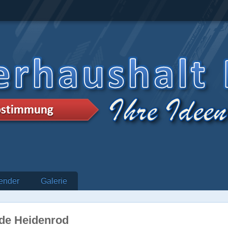
ender
Galerie
de Heidenrod