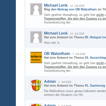
Michael Lenk
-
12. Juli 2026
Mag
den Beitrag von
OB Watzelhain
im T
Sehr geehrte Verwaltung, es geht hier
nicht
u
Treppenstuffen, die den den Zugang zu e
Instandsetzung der…
Michael Lenk
-
12. Juli 2026
Hat eine Antwort im Thema
05. Hotspot im
Also nie! /s
OB Watzelhain
-
7. Juli 2026
Hat eine Antwort im Thema
10. Aussichtsp
Sehr geehrte Verwaltung, es geht hier
nicht
u
Treppenstuffen, die den den Zugang zu e
Instandsetzung der…
Admin
-
1. Juli 2026
Hat eine Antwort im Thema
41. Sanierung
Die Maßnahme muss genau kalkuliert werden, d
erörtern die Situation vor Ort.
Admin