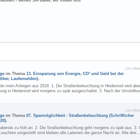
kutiert - seinen Sie dabei, wir freuen uns
Like (Beit
äge
im Thema
13. Einsparung von Energie, CO² und Geld bei der
iker, Laufenselden)
.
le mein Anliegen aus 2018. 1. Die Straßenbeleuchtung in Heidenrod wird ab
htung in Heidenrod wird morgens zu spät ausgeschaltet. 3. Nach der Umstellu
Like (Beit
äge
im Thema
07. Sparmöglichkeit - Straßenbeleuchtung (Schriftlicher
20)
.
 abends zu früh an. 2. Die Straßenbeleuchtung geht morgens zu spät aus. 3. 
euchten umgestellt sind bleiben alle Laternen die ganze Nacht an. Alle drei