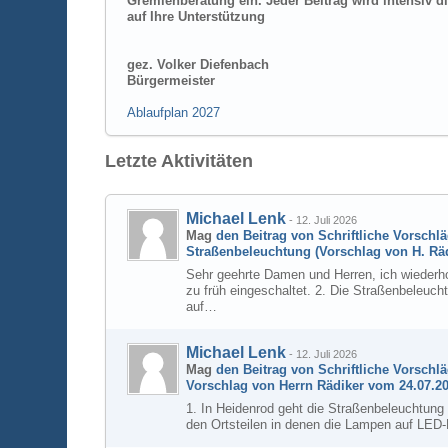
Gremienberatung ein. Jeder Beitrag wird intensiv dis
auf Ihre Unterstützung
gez. Volker Diefenbach
Bürgermeister
Ablaufplan 2027
Letzte Aktivitäten
Michael Lenk
-
12. Juli 2026
Mag
den Beitrag von
Schriftliche Vorschl
Straßenbeleuchtung (Vorschlag von H. Räd
Sehr geehrte Damen und Herren, ich wiederho
zu früh eingeschaltet. 2. Die Straßenbeleuc
auf…
Michael Lenk
-
12. Juli 2026
Mag
den Beitrag von
Schriftliche Vorschl
Vorschlag von Herrn Rädiker vom 24.07.20
1. In Heidenrod geht die Straßenbeleuchtung
den Ortsteilen in denen die Lampen auf LED-L