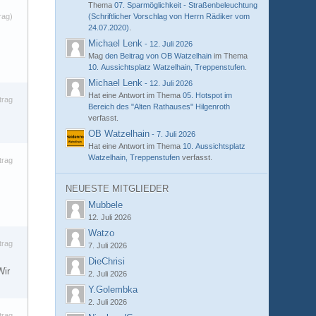
Thema
07. Sparmöglichkeit - Straßenbeleuchtung
rag)
(Schriftlicher Vorschlag von Herrn Rädiker vom
24.07.2020)
.
Michael Lenk
-
12. Juli 2026
Mag
den Beitrag von
OB Watzelhain
im Thema
10. Aussichtsplatz Watzelhain, Treppenstufen
.
Michael Lenk
-
12. Juli 2026
Hat eine Antwort im Thema
05. Hotspot im
trag
Bereich des "Alten Rathauses" Hilgenroth
verfasst.
OB Watzelhain
-
7. Juli 2026
Hat eine Antwort im Thema
10. Aussichtsplatz
Watzelhain, Treppenstufen
verfasst.
trag
NEUESTE MITGLIEDER
Mubbele
12. Juli 2026
Watzo
trag
7. Juli 2026
DieChrisi
Wir
2. Juli 2026
Y.Golembka
2. Juli 2026
trag