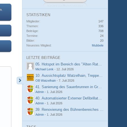
n.
STATISTIKEN
Mitglieder
147
Themen
336
Beiträge
708
Termine
24
Bilder
20
Neuestes Mitglied
Mubbele
LETZTE BEITRÄGE
05. Hotspot im Bereich des "Alten Rathauses" Hilgenro
Michael Lenk
-
12. Juli 2026
10. Aussichtsplatz Watzelhain, Treppenstufen
OB Watzelhain
-
7. Juli 2026
41. Sanierung des Sauerbrunnen in Grebenroth
Admin
-
1. Juli 2026
40. Automatisierter Externer Defibrillator (AED) an de
Admin
-
1. Juli 2026
39. Renovierung des Bühnenbereiches im DGH - Grebe
Admin
-
1. Juli 2026