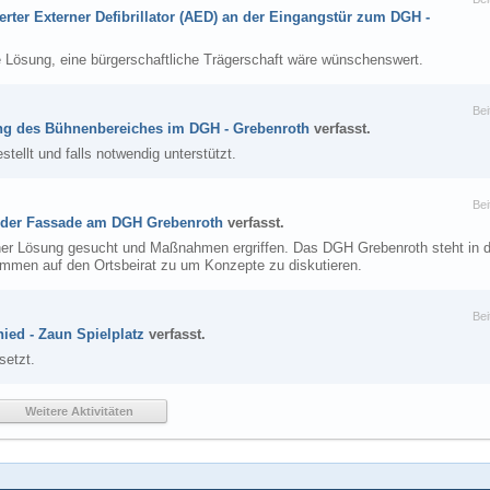
erter Externer Defibrillator (AED) an der Eingangstür zum DGH -
 Lösung, eine bürgerschaftliche Trägerschaft wäre wünschenswert.
Bei
ng des Bühnenbereiches im DGH - Grebenroth
verfasst.
estellt und falls notwendig unterstützt.
Bei
 der Fassade am DGH Grebenroth
verfasst.
iner Lösung gesucht und Maßnahmen ergriffen. Das DGH Grebenroth steht in 
kommen auf den Ortsbeirat zu um Konzepte zu diskutieren.
Bei
ied - Zaun Spielplatz
verfasst.
setzt.
Weitere Aktivitäten