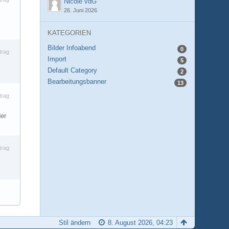
Nicole vdG
26. Juni 2026
KATEGORIEN
Bilder Infoabend
0
trag
Import
5
Default Category
2
Bearbeitungsbanner
13
trag
der
trag
Stil ändern
8. August 2026, 04:23