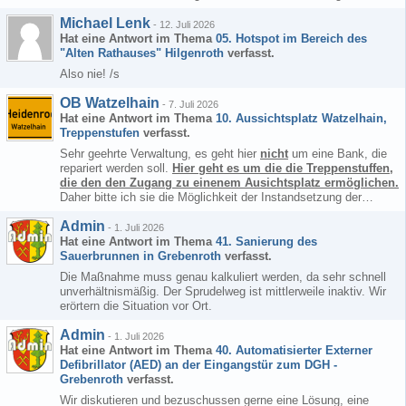
Michael Lenk
-
12. Juli 2026
Hat eine Antwort im Thema
05. Hotspot im Bereich des
"Alten Rathauses" Hilgenroth
verfasst.
Also nie! /s
OB Watzelhain
-
7. Juli 2026
Hat eine Antwort im Thema
10. Aussichtsplatz Watzelhain,
Treppenstufen
verfasst.
Sehr geehrte Verwaltung, es geht hier
nicht
um eine Bank, die
repariert werden soll.
Hier geht es um die die Treppenstuffen,
die den den Zugang zu einenem Ausichtsplatz ermöglichen.
Daher bitte ich sie die Möglichkeit der Instandsetzung der…
Admin
-
1. Juli 2026
Hat eine Antwort im Thema
41. Sanierung des
Sauerbrunnen in Grebenroth
verfasst.
Die Maßnahme muss genau kalkuliert werden, da sehr schnell
unverhältnismäßig. Der Sprudelweg ist mittlerweile inaktiv. Wir
erörtern die Situation vor Ort.
Admin
-
1. Juli 2026
Hat eine Antwort im Thema
40. Automatisierter Externer
Defibrillator (AED) an der Eingangstür zum DGH -
Grebenroth
verfasst.
Wir diskutieren und bezuschussen gerne eine Lösung, eine